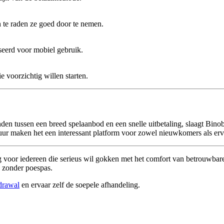
an te raden ze goed door te nemen.
iseerd voor mobiel gebruik.
ie voorzichtig willen starten.
nden tussen een breed spelaanbod en een snelle uitbetaling, slaagt Bin
tuur maken het een interessant platform voor zowel nieuwkomers als erv
g voor iedereen die serieus wil gokken met het comfort van betrouwbare 
e zonder poespas.
drawal
en ervaar zelf de soepele afhandeling.