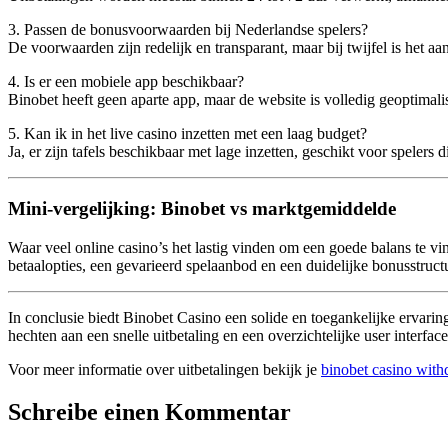
3. Passen de bonusvoorwaarden bij Nederlandse spelers?
De voorwaarden zijn redelijk en transparant, maar bij twijfel is het a
4. Is er een mobiele app beschikbaar?
Binobet heeft geen aparte app, maar de website is volledig geoptimal
5. Kan ik in het live casino inzetten met een laag budget?
Ja, er zijn tafels beschikbaar met lage inzetten, geschikt voor spelers d
Mini-vergelijking: Binobet vs marktgemiddelde
Waar veel online casino’s het lastig vinden om een goede balans te vi
betaalopties, een gevarieerd spelaanbod en een duidelijke bonusstruc
In conclusie biedt Binobet Casino een solide en toegankelijke ervarin
hechten aan een snelle uitbetaling en een overzichtelijke user interfac
Voor meer informatie over uitbetalingen bekijk je
binobet casino with
Schreibe einen Kommentar