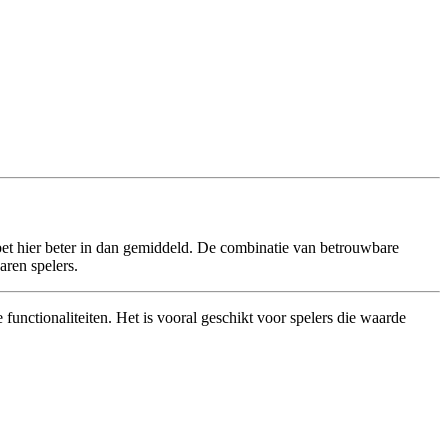
obet hier beter in dan gemiddeld. De combinatie van betrouwbare
aren spelers.
functionaliteiten. Het is vooral geschikt voor spelers die waarde