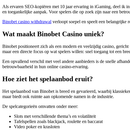
Als ervaren SEO-kopiëren met 10 jaar ervaring in iGaming, deel ik in 
en toegankelijke aanpak. Voor spelers die op zoek zijn naar een betro
Binobet casino withdrawal
verloopt soepel en speelt een belangrijke 
Wat maakt Binobet Casino uniek?
Binobet positioneert zich als een modern en veelzijdig casino, gericht
maar een directe focus op wat spelers willen: snel toegang tot een br
Een opvallend verschil met veel andere aanbieders is de snelle afhand
betrouwbaarheid in hun online casino-ervaring.
Hoe ziet het spelaanbod eruit?
Het spelaanbod van Binobet is breed en gevarieerd, waarbij klassiek
maar biedt ook ruimte aan opkomende namen in de industrie.
De spelcategorieën omvatten onder meer:
Slots met verschillende thema’s en volatiliteit
Tafelspellen zoals blackjack, roulette en baccarat
Video poker en krasloten