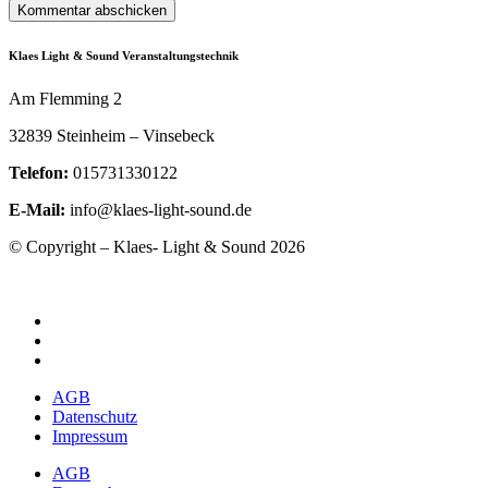
Klaes Light & Sound Veranstaltungstechnik
Am Flemming 2
32839 Steinheim – Vinsebeck
Telefon:
015731330122
E-Mail:
info@klaes-light-sound.de
© Copyright – Klaes- Light & Sound 2026
AGB
Datenschutz
Impressum
AGB