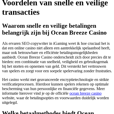
Voordelen van snelle en veilige
transacties
Waarom snelle en veilige betalingen
belangrijk zijn bij Ocean Breeze Casino
Als ervaren SEO-copywriter in iGaming weet ik hoe cruciaal het is
dat een online casino niet alleen een aantrekkelijk spelaanbod heeft,
maar ook betrouwbare en efficiënte betalingsmogelijkheden
aanbiedt. Ocean Breeze Casino onderscheidt zich door precies dit te
bieden: een combinatie van snelheid, veiligheid en gebruiksgemak
bij het storten en opnemen van geld. Dit versterkt het vertrouwen
van spelers en zorgt voor een soepele spelervaring zonder frustraties.
Het casino werkt met geavanceerde encryptietechnologie en strikte
verificatieprocessen. Hierdoor kunnen spelers rekenen op optimale
bescherming van hun persoonlijke en financiële gegevens. Meer
informatie hierover vind je op de officiële
ocean breeze casino
website, waar de betalingsopties en voorwaarden duidelijk worden
uitgelegd.
Welke betaalmethodes biedt Ocean