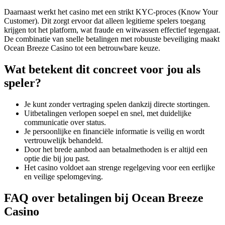
Daarnaast werkt het casino met een strikt KYC-proces (Know Your
Customer). Dit zorgt ervoor dat alleen legitieme spelers toegang
krijgen tot het platform, wat fraude en witwassen effectief tegengaat.
De combinatie van snelle betalingen met robuuste beveiliging maakt
Ocean Breeze Casino tot een betrouwbare keuze.
Wat betekent dit concreet voor jou als
speler?
Je kunt zonder vertraging spelen dankzij directe stortingen.
Uitbetalingen verlopen soepel en snel, met duidelijke
communicatie over status.
Je persoonlijke en financiële informatie is veilig en wordt
vertrouwelijk behandeld.
Door het brede aanbod aan betaalmethoden is er altijd een
optie die bij jou past.
Het casino voldoet aan strenge regelgeving voor een eerlijke
en veilige spelomgeving.
FAQ over betalingen bij Ocean Breeze
Casino